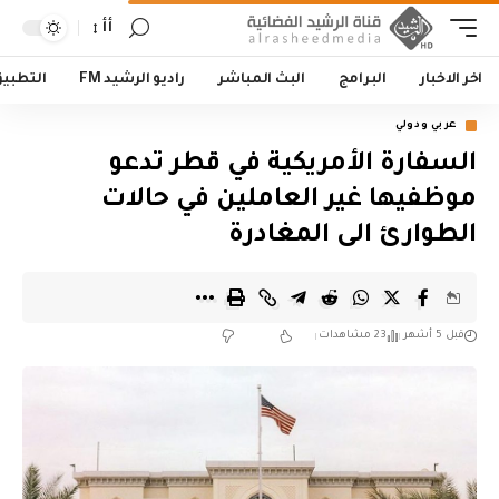
أأ
اخر الاخبار
البرامج
البث المباشر
راديو الرشيد FM
التطبي
عربي ودولي
السفارة الأمريكية في قطر تدعو
موظفيها غير العاملين في حالات
الطوارئ الى المغادرة
قبل 5 أشهر
23 مشاهدات