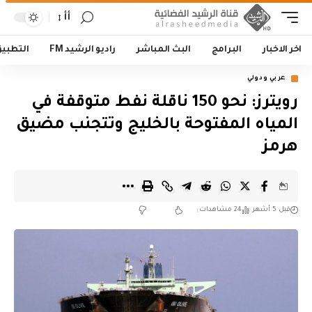
أأ
اخر الاخبار
البرامج
البث المباشر
راديو الرشيد FM
التطبي
عربي ودولي
رويترز: نحو 150 ناقلة نفط متوقفة في
المياه المفتوحة بالخليج وتتجنب مضيق
هرمز
قبل 5 أشهر
24 مشاهدات