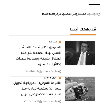
الوسوم
المياه
رويترز
مضيق هرمز
ناقلة نفط
قد يهمك أيضا
سياسة
العبودي لـ “الرشيد”: الانتشار
الامني ليلة الجمعة نتج عنه
اعتقال شبكة ومصادرة معدات
وطائرات مسيرة
قبل 27 دقيقة
12 مشاهدات
عربي ودولي
القيادة المركزية الامريكية: تحويل
مسار 53 سفينة تجارية منذ
استئناف الحصار على ايران
قبل 52 دقيقة
10 مشاهدات