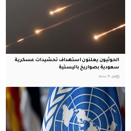
الحوثيون يعلنون استهداف تحشيدات عسكرية
سعودية بصواريخ باليستية
قبل 15 ساعة