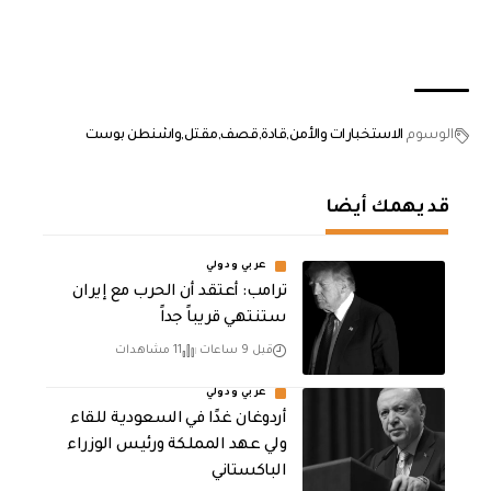
الوسوم
الاستخبارات والأمن
قادة
قصف
مقتل
واشنطن بوست
قد يهمك أيضا
عربي ودولي
‏ترامب: أعتقد أن الحرب مع إيران
ستنتهي قريباً جداً
قبل 9 ساعات
11 مشاهدات
عربي ودولي
أردوغان غدًا في السعودية للقاء
ولي عهد المملكة ورئيس الوزراء
الباكستاني