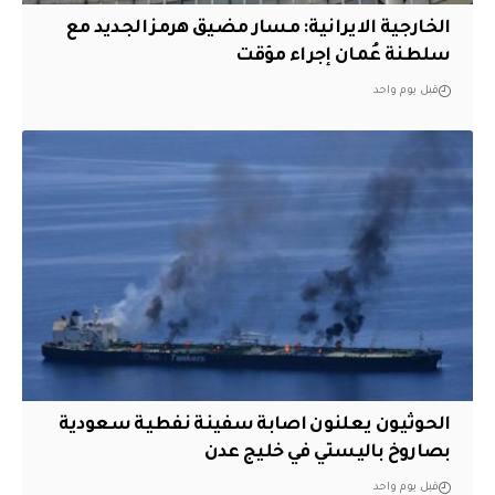
الخارجية الايرانية: مسار مضيق هرمز الجديد مع
سلطنة عُمان إجراء مؤقت
قبل يوم واحد
الحوثيون يعلنون اصابة سفينة نفطية سعودية
بصاروخ باليستي في خليج عدن
قبل يوم واحد