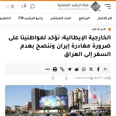
أأ
اخر الاخبار
البرامج
البث المباشر
راديو الرشيد FM
التطبي
عربي ودولي
الخارجية الإيطالية: نؤكد لمواطنينا على
ضرورة مغادرة إيران وننصح بعدم
السفر إلى العراق
قبل 5 أشهر
23 مشاهدات