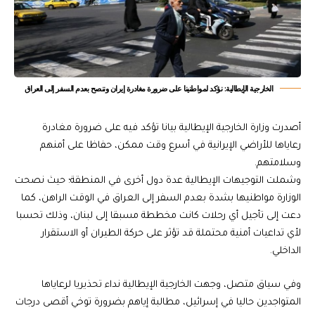
الخارجية الإيطالية: نؤكد لمواطنينا على ضرورة مغادرة إيران وننصح بعدم السفر إلى العراق
أصدرت وزارة الخارجية الإيطالية بيانا تؤكد فيه على ضرورة مغادرة
رعاياها للأراضي الإيرانية في أسرع وقت ممكن، حفاظا على أمنهم
وسلامتهم.
وشملت التوجيهات الإيطالية عدة دول أخرى في المنطقة؛ حيث نصحت
الوزارة مواطنيها بشدة بعدم السفر إلى العراق في الوقت الراهن، كما
دعت إلى تأجيل أي رحلات كانت مخططة مسبقا إلى لبنان، وذلك تحسبا
لأي تداعيات أمنية محتملة قد تؤثر على حركة الطيران أو الاستقرار
الداخلي.
وفي سياق متصل، وجهت الخارجية الإيطالية نداء تحذيريا لرعاياها
المتواجدين حاليا في إسرائيل، مطالبة إياهم بضرورة توخي أقصى درجات