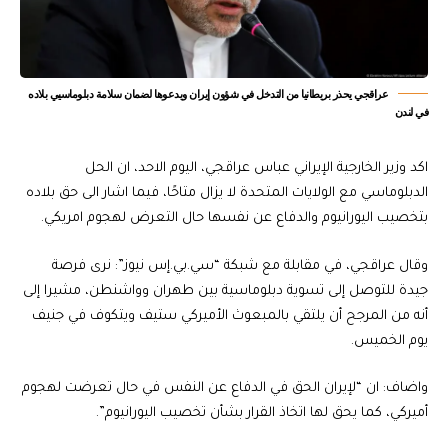
عراقجي يحذر بريطانيا من التدخل في شؤون إيران ويدعوها لضمان سلامة دبلوماسيي بلاده
في لندن
اكد وزير الخارجية الإيراني عباس عراقجي، اليوم الاحد، ان الحل
الدبلوماسي مع الولايات المتحدة لا يزال متاحًا، فيما اشار الى حق بلاده
بتخصيب اليورانيوم والدفاع عن نفسها حال التعرض لهجوم امريكي.
وقال عراقجي، في مقابلة مع شبكة “سي.بي.إس نيوز”: نرى فرصة
جيدة للتوصل إلى تسوية دبلوماسية بين طهران وواشنطن، مشيرا إلى
أنه من المرجح أن يلتقي بالمبعوث الأميركي ستيف ويتكوف في جنيف
يوم الخميس.
واضاف: ان “لإيران الحق في الدفاع عن النفس في حال تعرضت لهجوم
أميركي، كما يحق لها اتخاذ القرار بشأن تخصيب اليورانيوم”.