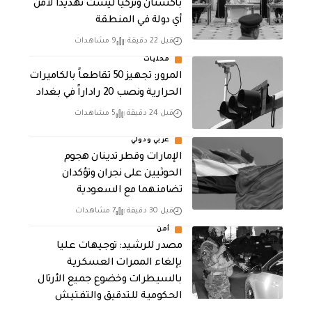
باكستان وتركيا ليست تهديداً لأمن
أي دولة في المنطقة
قبل 22 دقيقة
9 مشاهدات
محليات
المرور: تجهيز 50 تقاطعاً بالكاميرات
الحرارية ونصب 20 راداراً في بغداد
قبل 24 دقيقة
5 مشاهدات
عربي ودولي
الإمارات وقطر تدينان هجوم
الحوثيين على نجران وتؤكدان
تضامنهما مع السعودية
قبل 30 دقيقة
7 مشاهدات
أمن
مصدر للرشيد: توجيهات عليا
بإلغاء الممرات العسكرية
بالسيطرات وخضوع جميع الأرتال
الحكومية للتدقيق والتفتيش