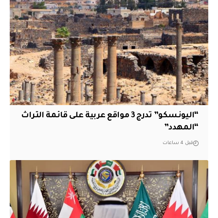
“اليونسكو” تدرج 3 مواقع عربية على قائمة التراث
“المهدد”
قبل 4 ساعات