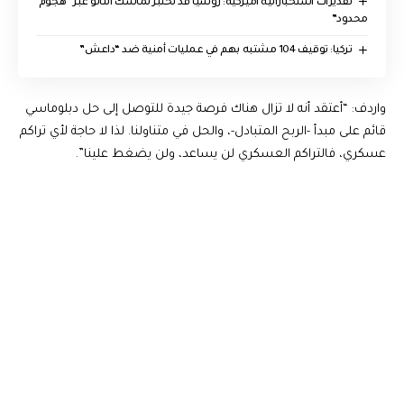
تقديرات استخباراتية أميركية: روسيا قد تختبر تماسك الناتو عبر “هجوم
محدود”
تركيا: توقيف 104 مشتبه بهم في عمليات أمنية ضد “داعش”
واردف: “أعتقد أنه لا تزال هناك فرصة جيدة للتوصل إلى حل دبلوماسي
قائم على مبدأ -الربح المتبادل-، والحل في متناولنا. لذا لا حاجة لأي تراكم
عسكري، فالتراكم العسكري لن يساعد، ولن يضغط علينا”.