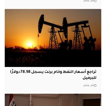
قبل يومين
تراجع أسعار النفط وخام برنت يسجل 78.98 دولارًا
للبرميل
قبل يومين