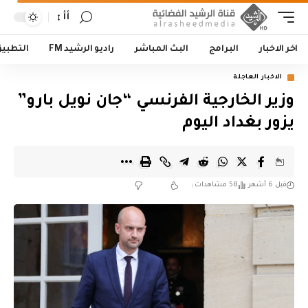
أأ
اخر الاخبار
البرامج
البث المباشر
راديو الرشيد FM
التطبي
الاخبار العاجلة
وزير الخارجية الفرنسي “جان نويل بارو”
يزور بغداد اليوم
قبل 6 أشهر
58 مشاهدات