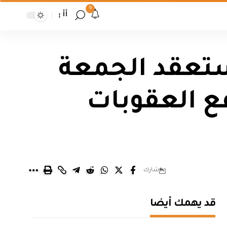
9
أأ
 ستعقد الجمعة
ع العقوبات
شارك
قد يهمك أيضا