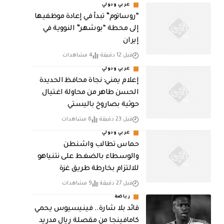
عربي ودولي
“روساتوم” تبدأ في إعادة موظفيها
إلى محطة “بوشهر” النووية في
إيران
قبل 12 دقيقة
4 مشاهدات
عربي ودولي
إعلام يمني: نجاة محافظ الحديدة
الحسن طاهر من محاولة اغتيال
حوثية بصاروخ باليستي
قبل 23 دقيقة
6 مشاهدات
عربي ودولي
حماس تطالب واشنطن
والوسطاء بالضغط على نتنياهو
للالتزام بخارطة طريق غزة
قبل 27 دقيقة
9 مشاهدات
رياضة
قائد بلا شارة.. فينيسيوس يحمي
كامافينجا من مقصلة ريال مدريد