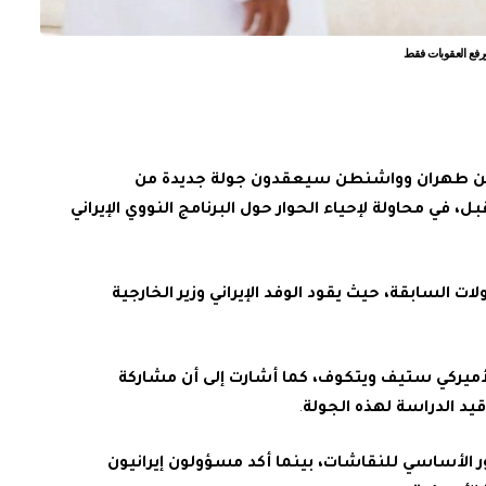
ورفع العقوبات فقط
ن
طهران
وواشنطن
سيعقدون
جولة
جديدة
من
بل،
في
محاولة
لإحياء
الحوار
حول
البرنامج
النووي
الإيراني
لات
السابقة،
حيث
يقود
الوفد
الإيراني
وزير
الخارجية
أميركي
ستيف
ويتكوف،
كما
أشارت
إلى
أن
مشاركة
قيد
الدراسة
لهذه
الجولة
.
ر
الأساسي
للنقاشات،
بينما
أكد
مسؤولون
إيرانيون