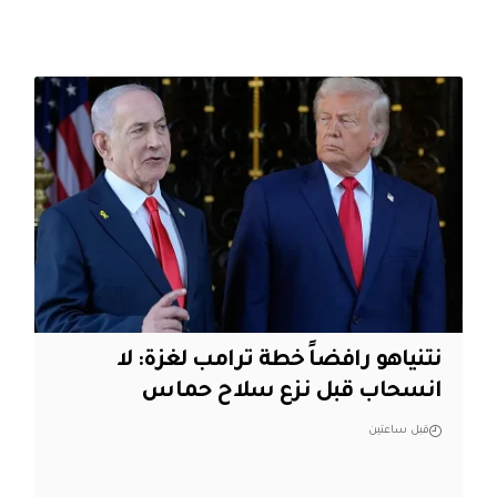
نتنياهو رافضاً خطة ترامب لغزة: لا
انسحاب قبل نزع سلاح حماس
قبل ساعتين