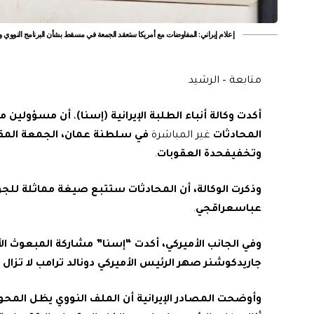
إعلام إيراني: المفاوضات مع أمريكا ستعقد الجمعة في مسقط بشأن البرنامج النووي 
متابعة – الرشيد
أكدت
وكالة
أنباء
الطلبة
الإيرانية
(إسنا)
،
أن
مسؤولين
م
المحادثات
غير المباشرة
في
سلطنة
عمان،
الجمعة المق
وتخفيفحدة
العقوبات
.
وذكرت
الوكالة،
أن
المحادثات
‌
ستتبع
صيغة
مماثلة
للجو
عباسعراقجي
.
وفي
الجانب
الأميركي،
أكدت
“إسنا”
مشاركة
المبعوث
‌
ال
جاريدكوشنر
صهر
الرئيس
الأميركي
دونالد
ترامب
لا
تزال
وأوضحت
المصادر
الإيرانية
أن
الملف
النووي
يظل
المحو