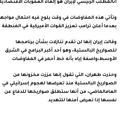
أنالمطلب
الرئيسي
لإيران
هو
إلغاء
العقوبات
الاقتصادية
وتأتي
هذه
المفاوضات
في
وقت
يلوح
فيه
احتمال
مواجهة
بعدما
أعلن
ترامب
تعزيز
القوات
الأميركية
في
المنطقة
وقالت
إيران
إنها
لن
تقدم
تنازلات
بشأن
برنامجها
للصواريخ
البالستية،
وهو
أحد
أكبر
البرامج
في
الشرق
الأوسط،واصفة
إياه
بأنه
خط
أحمر
في
المفاوضات
.
وحذرت
طهران،
التي
تقول
إنها
⁠
عززت
مخزونها
من
الصواريخ
البالستية
منذ
تعرضها
لهجوم
إسرائيلي
في
العامالماضي،
من
أنها
ستطلق
صواريخها
للدفاع
عن
نفسها
إذا
تعرض
أمنها
للتهديد
.