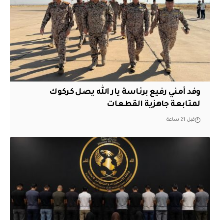
وفد أمني رفيع برئاسة يار الله يصل كركوك
لمتابعة جاهزية القطعات
قبل 21 ساعة