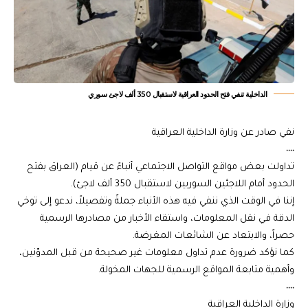
الداخلية تنفي فتح الحدود العراقية لاستقبال 350 ألف لاجئ سوري
​نفي صادر عن وزارة الداخلية العراقية
٠٠٠٠
​تداولت بعض مواقع التواصل الاجتماعي أنباءً عن قيام (العراق بفتح
الحدود أمام اللاجئين السوريين لاستقبال 350 ألف لاجئ).
​إننا في الوقت الذي ننفي فيه هذه الأنباء جملةً وتفصيلاً، ندعو إلى توخي
الدقة في نقل المعلومات، واستقاء الأخبار من مصادرها الرسمية
حصراً، والابتعاد عن الشائعات المغرضة.
​كما نؤكد ضرورة عدم تداول معلومات غير صحيحة من قبل المدوّنين،
وأهمية متابعة المواقع الرسمية للجهات المخولة.
٠٠٠٠
​وزارة الداخلية العراقية