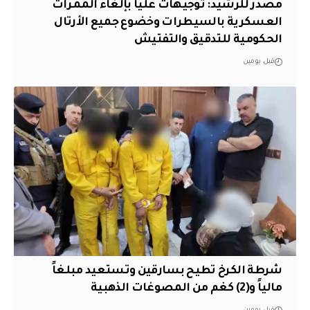
مصدر للرشيد: توجيهات عليا بإلغاء الممرات
العسكرية بالسيطرات وخضوع جميع الأرتال
الحكومية للتدقيق والتفتيش
قبل يومين
شرطة الكرخ تطيح بسارقين وتستعيد مبلغاً
مالياً و(2) كغم من المصوغات الذهبية