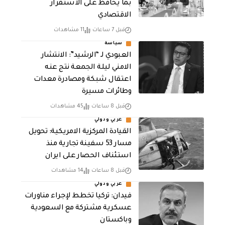
بما يحافظ على الاستقرار
الاقتصادي
قبل 7 ساعات
11 مشاهدات
سياسة
العبودي لـ “الرشيد”: الانتشار
الامني ليلة الجمعة نتج عنه
اعتقال شبكة ومصادرة معدات
وطائرات مسيرة
قبل 8 ساعات
45 مشاهدات
عربي ودولي
القيادة المركزية الامريكية: تحويل
مسار 53 سفينة تجارية منذ
استئناف الحصار على ايران
قبل 8 ساعات
14 مشاهدات
عربي ودولي
فيدان: تركيا تخطط لإجراء مناورات
عسكرية مشتركة مع السعودية
وباكستان