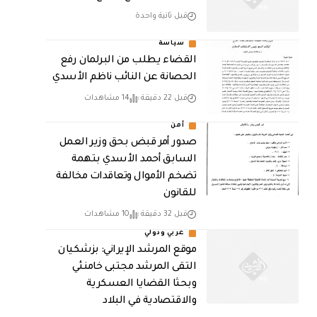
قبل ثانية واحدة
سياسة
القضاء يطلب من البرلمان رفع
الحصانة عن النائب ناظم الأسدي
قبل 22 دقيقة
14 مشاهدات
أمن
صدور أمر قبض بحق وزير العمل
السابق أحمد الأسدي بتهمة
تضخم الأموال وتعاقدات مخالفة
للقانون
قبل 32 دقيقة
10 مشاهدات
عربي ودولي
موقع المرشد الإيراني: بزشكيان
التقى المرشد مجتبى خامنئي
وبحثا القضايا العسكرية
والاقتصادية في البلاد