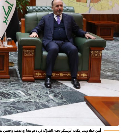
أمين بغداد ومدير مكتب اليونسكو يبحثان الشراكة في دعم مشاريع تصفية وتحسين نقاو