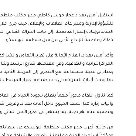
استقبل أمين بغداد عمار موسى كاظم، مدير مكتب منظمة ا
للشؤونالإدارية ومدير عام العلاقات والإعلام، حيث جرى خل
الخدماتوإعادة إعمار العاصمة، إلى جانب الحراك الثقافي ا
2025،وعاصمةً للإبداع الأدبي من قبل منظمة اليونسكو .
وأكد أمين بغداد، انفتاح الأمانة على تعزيز التعاون والش
المراكزالتراثية والثقافية، وفي مقدمتها شارع الرشيد وش
بغدادإلى مدينة مستدامة، مع التطرق إلى المرحلة الثانية
بها،وبحث آليات الشراكة في دعم صناعة القرار المرتبط بالج
كما تناول اللقاء محوراً مهماً يتعلق بـجودة المياه في ا
وآليات إدارة هذا الملف الحيوي داخل أمانة بغداد، وفرص 
وتصفية مياه نهر دجلة، بما يسهم في تعزيز الأمن المائي 
من جانبه، أعرب مدير مكتب منظمة اليونسكو عن سعادته بزي