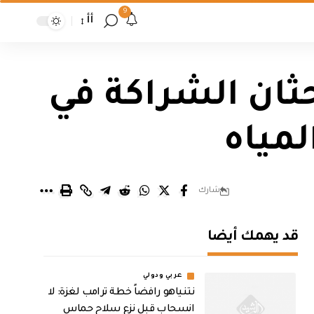
9
أأ
ثان الشراكة في
مياه
شارك
قد يهمك أيضا
عربي ودولي
نتنياهو رافضاً خطة ترامب لغزة: لا
انسحاب قبل نزع سلاح حماس