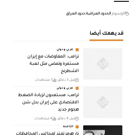
الوسوم
الحدود العراقية
حدود العراق
قد يهمك أيضا
عربي ودولي
‏ترامب: المفاوضات مع إيران
مستمرة وتمضي مثل لعبة
الشطرنج
قبل 3 دقائق
3 مشاهدات
عربي ودولي
‏ترامب: مستعدون لزيادة الضغط
الاقتصادي على إيران بدل شن
هجوم جديد
قبل 4 دقائق
4 مشاهدات
الثامنة
نار هرمز تمتد لمجالس المحافظات