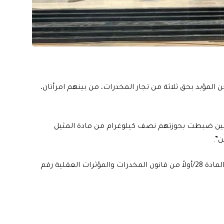
 المؤبد بحق ثلاثة من تجار المخدرات، من بينهم امرأتان،
مدانين ضبطت بحوزتهم نصف كيلوغرام من مادة المثيل
ن”.
وأشار البيان إلى أن “الأحكام صدرت بحقهم استناداً لأحكام المادة 28/أولاً من قانون المخدرات والمؤثرات العقلية رقم