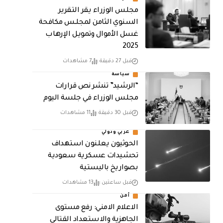
مجلس الوزراء يقر التقرير
السنوي الثامن لمجلـس مكافحة
غسل الأموال وتمويـل الإرهـاب
2025
قبل 27 دقيقة
7 مشاهدات
سياسة
“الرشيد” تنشر نص قرارات
مجلس الوزراء في جلسة اليوم
قبل 30 دقيقة
11 مشاهدات
عربي ودولي
الحوثيون يعلنون استهداف
تحشيدات عسكرية سعودية
بصواريخ باليستية
قبل ساعتين
13 مشاهدات
أمن
الاعلام الامني: رفع مستوى
الجاهزية والاستعداد القتالي