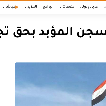
عربي ودولي
منوعات
البرامج
المزيد
مباشر
سجن المؤبد بحق تج