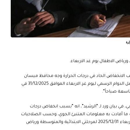
رياض الاطفال يوم غد الاربعاء.
ب الانخفاض الحاد في درجات الحرارة وجه محافظ ميسان
حبيب ظاهر الفرطوسي المديرية العامة لتربية ميسان بجعل الدوام الرسمي ليوم غدٍ الاربعاء الموافق 31/12/2025 في
تاسعة صباحاً”.
ي، في بيان ورد لـ “الرشيد”، انه “بسبب انخفاض درجات
ب ما أفادت به معلومات المتنبئ الجوي، وحسب الصلاحيات
الممنوحة للمحافظين، تقرر بدأ الدوام المدرسي ليوم غد الاربعاء 2025/12/31 لمرحلتي الابتدائية والمتوسطة ورياض