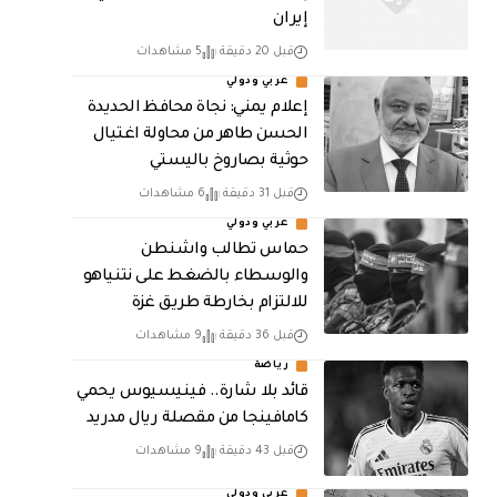
إيران
قبل 20 دقيقة
5 مشاهدات
عربي ودولي
إعلام يمني: نجاة محافظ الحديدة
الحسن طاهر من محاولة اغتيال
حوثية بصاروخ باليستي
قبل 31 دقيقة
6 مشاهدات
عربي ودولي
حماس تطالب واشنطن
والوسطاء بالضغط على نتنياهو
للالتزام بخارطة طريق غزة
قبل 36 دقيقة
9 مشاهدات
رياضة
قائد بلا شارة.. فينيسيوس يحمي
كامافينجا من مقصلة ريال مدريد
قبل 43 دقيقة
9 مشاهدات
عربي ودولي