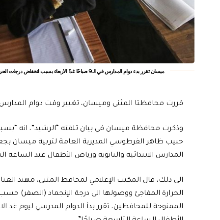
ميسان تقرر بدء دوام المدارس في الـ9 صباحًا غدًا الاربعاء بسبب انخفاض درجات الحرارة
قررت محافظتا المثنى وميسان، تغيير وقت دوام المدارس و
وذكرت محافظة ميسان في بيان تلقته “الرشيد”، انه “بسب
المدارس الابتدائية والثانوية ورياض الأطفال عند الساعة ال
الى ذلك، قال المكتب الإعلامي لمحافظ المثنى، مهند العتاب
الحرارة المفاجئ ووصولها الى درجة الإنجماد (الصفر) حس