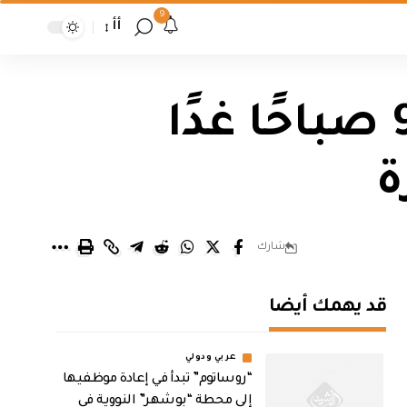
9
أأ
ميسان تقرر بدء دوام المدارس في الـ9 صباحًا غدًا
ة
شارك
قد يهمك أيضا
عربي ودولي
“روساتوم” تبدأ في إعادة موظفيها
إلى محطة “بوشهر” النووية في