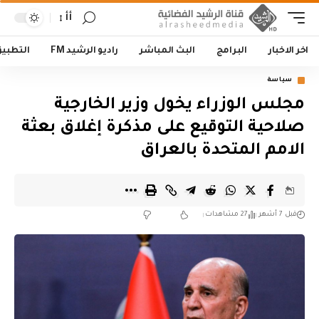
أأ
اخر الاخبار
البرامج
البث المباشر
راديو الرشيد FM
التطبي
سياسة
مجلس الوزراء يخول وزير الخارجية
صلاحية التوقيع على مذكرة إغلاق بعثة
الامم المتحدة بالعراق
قبل 7 أشهر
27 مشاهدات