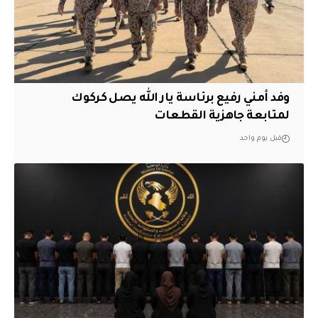
وفد أمني رفيع برئاسة يار الله يصل كركوك
لمتابعة جاهزية القطعات
قبل يوم واحد