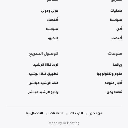
العراق
العالم
محليات
عربي ودولي
سياسة
أقتصاد
أمن
سياسة
أقتصاد
الاخيرة
منوعات
الوصول السريع
رياضة
تردد قناة الرشيد
علوم وتكنولوجيا
تطبيق قناة الرشيد
أخبار منوعة
قناة الرشيد مباشر
ثقافة وفن
راديو الرشيد مباشر
من نحن
الترددات
الاعلانات
الاتصال بنا
Made By
IQ Hosting