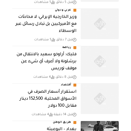
قبل 5 دقائق
5 مشاهدات
عربي ودولي
‏وزير الخارجية الإيراني: لا محادثات
مع الأميركيين بل تبادل رسائل عبر
الوسطاء
قبل 7 دقائق
5 مشاهدات
رياضة
فليك: أراوخو سعيد بالانتقال من
برشلونة ولا أعرف أي شيء عن
موقف توريس
قبل 8 دقائق
4 مشاهدات
أقتصاد
استقرار أسعار الصرف في
الأسواق المحلية: 152,500 دينار
مقابل 100 دولار
قبل 14 دقيقة
4 مشاهدات
طريق الوطن
بغداد – البوعيثة