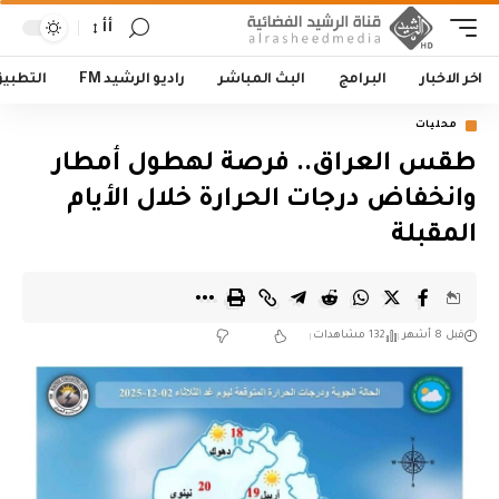
أأ
اخر الاخبار
البرامج
البث المباشر
راديو الرشيد FM
التطبي
محليات
طقس العراق.. فرصة لهطول أمطار
وانخفاض درجات الحرارة خلال الأيام
المقبلة
قبل 8 أشهر
132 مشاهدات