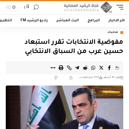
أأ
اخر الاخبار
البرامج
البث المباشر
راديو الرشيد FM
التطبي
محليات
مفوضية الانتخابات تقرر استبعاد
حسين عرب من السباق الانتخابي
قبل 10 أشهر
259 مشاهدات