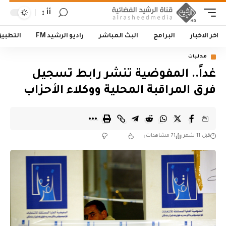
أأ
اخر الاخبار
البرامج
البث المباشر
راديو الرشيد FM
التطبي
محليات
غداً.. المفوضية تنشر رابط تسجيل
فرق المراقبة المحلية ووكلاء الأحزاب
قبل 11 شهر
71 مشاهدات