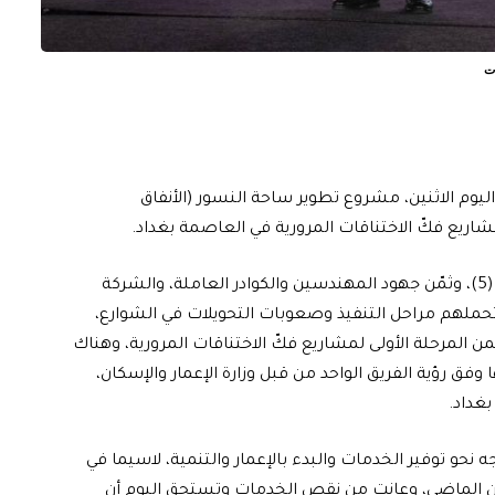
ات
وم الاثنين، مشروع تطوير ساحة النسور (الأنفاق
اريع فكّ الاختناقات المرورية في العاصمة بغداد.
وأجرى السوداني جولة بالعجلات في النفق رقم (4)، والنفق (5)، وثمّن جهود المهندسين والكوادر العاملة، والشركة
تحملهم مراحل التنفيذ وصعوبات التحويلات في الشوارع،
مشروع إذ يعد واحداً من 16 مشروعاً ضمن المرحلة الأولى لمشاريع فكّ الاختناقات المرورية، وهناك
 وفق رؤية الفريق الواحد من قبل وزارة الإعمار والإسكان،
بغداد.
ه نحو توفير الخدمات والبدء بالإعمار والتنمية، لاسيما في
قرن الماضي، وعانت من نقص الخدمات وتستحق اليوم أن