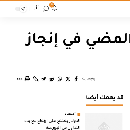
9
أأ
لمضي في إنجاز
شارك
قد يهمك أيضا
أقتصاد
الدولار يفتتح على ارتفاع مع بدء
التداول في البورصة