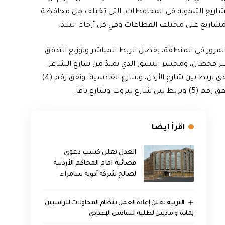
مشاريع التنموية في المحافظات، التي تختلف من محافظة
مشاريع على مختلف القطاعات وفي كل أرجاء البلاد.
ور في المنطقة، بفضل الربط المباشر وتوزيع التدفق
ر قحطان، ومجسر النسور الذي يمتدّ من شارع الشاعر
محمد مهدي الجواهري إلى شارع دمشق، والنفق رقم (1) الذي يربط بين شارع الأردن، وشارع القادسية، ونفق رقم (4)
ت وشارع يافا.
اقرأ ايضا
العدل تعلن كسب دعوى
قضائية امام المحاكم الأردنية
لصالح شركة أدوية سامراء
التربية تعلن إعادة العمل بنظام المحاولات للراسبين
بمادة أو مادتين لطلبة السادس الإعدادي