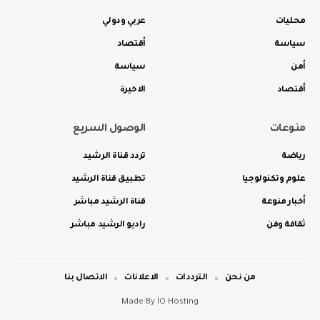
محليات
عربي ودولي
سياسة
أقتصاد
أمن
سياسة
أقتصاد
الاخيرة
منوعات
الوصول السريع
رياضة
تردد قناة الرشيد
علوم وتكنولوجيا
تطبيق قناة الرشيد
أخبار منوعة
قناة الرشيد مباشر
ثقافة وفن
راديو الرشيد مباشر
من نحن
الترددات
الاعلانات
الاتصال بنا
Made By
IQ Hosting