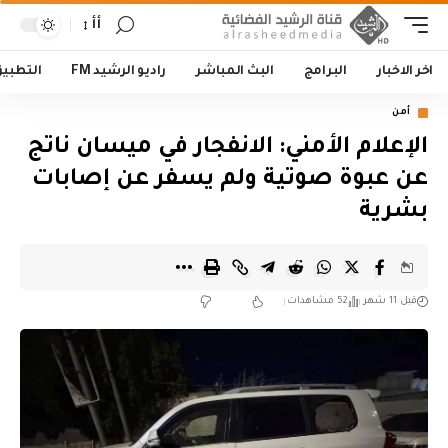
أأ
اخر الاخبار
البرامج
البث المباشر
راديو الرشيد FM
التطبي
أمن
الإعلام الأمني: الانفجار في ميسان ناتج
عن عبوة صوتية ولم يسفر عن إصابات
بشرية
قبل 11 شهر
52 مشاهدات