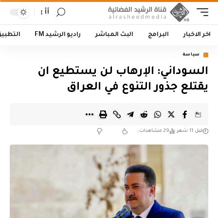
أأ
اخر الاخبار
البرامج
البث المباشر
راديو الرشيد FM
التطبي
سياسة
السوداني: الإرهاب لن يستطيع ان
يقتلع جذور التنوع في العراق
قبل 11 شهر
29 مشاهدات