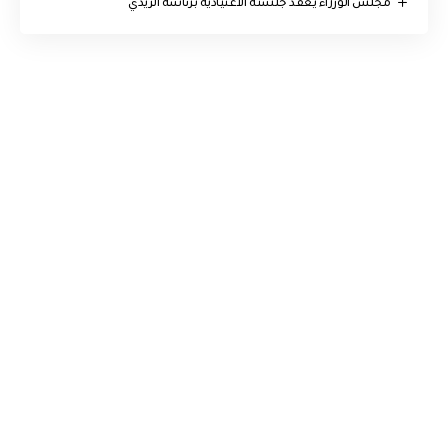
مجلس الوزراء يعقد جلسته الاعتيادية برئاسة الزيدي