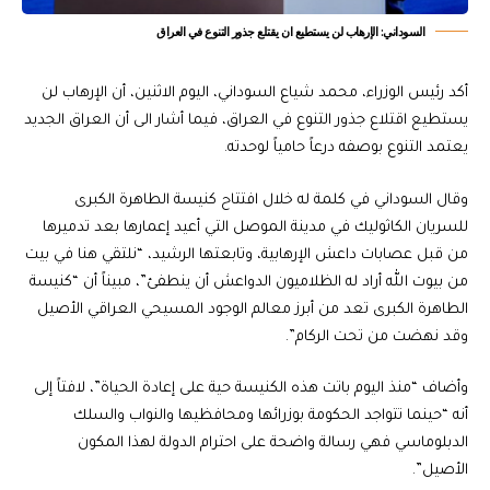
السوداني: الإرهاب لن يستطيع ان يقتلع جذور التنوع في العراق
أكد رئيس الوزراء، محمد شياع السوداني، اليوم الاثنين، أن الإرهاب لن
يستطيع اقتلاع جذور التنوع في العراق، فيما أشار الى أن العراق الجديد
يعتمد التنوع بوصفه درعاً حامياً لوحدته.
وقال السوداني في كلمة له خلال افتتاح كنيسة الطاهرة الكبرى
للسريان الكاثوليك في مدينة الموصل التي أعيد إعمارها بعد تدميرها
من قبل عصابات داعش الإرهابية، وتابعتها الرشيد، “نلتقي هنا في بيت
من بيوت الله أراد له الظلاميون الدواعش أن ينطفئ”، مبيناً أن “كنيسة
الطاهرة الكبرى تعد من أبرز معالم الوجود المسيحي العراقي الأصيل
وقد نهضت من تحت الركام”.
وأضاف “منذ اليوم باتت هذه الكنيسة حية على إعادة الحياة”، لافتاً إلى
أنه “حينما تتواجد الحكومة بوزرائها ومحافظيها والنواب والسلك
الدبلوماسي فهي رسالة واضحة على احترام الدولة لهذا المكون
الأصيل”.