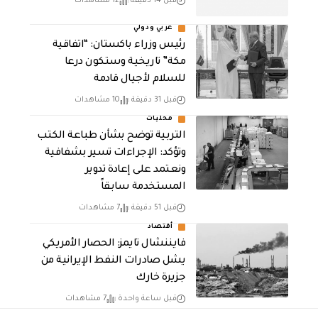
قبل 14 دقيقة
12 مشاهدات
عربي ودولي
رئيس وزراء باكستان: “اتفاقية
مكة” تاريخية وستكون درعا
للسلام لأجيال قادمة
قبل 31 دقيقة
10 مشاهدات
محليات
التربية توضح بشأن طباعة الكتب
وتؤكد: الإجراءات تسير بشفافية
ونعتمد على إعادة تدوير
المستخدمة سابقاً
قبل 51 دقيقة
7 مشاهدات
أقتصاد
فايننشال تايمز: الحصار الأمريكي
يشل صادرات النفط الإيرانية من
جزيرة خارك
قبل ساعة واحدة
7 مشاهدات