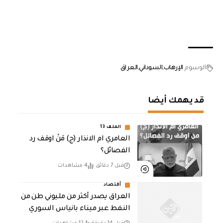
الوسوم
الإرهاب
السوداني
العراق
قد يهمك أيضا
الملف 13
العامري ام الانذار (ج) مَنْ اوقف رد
الفصائل؟
قبل 7 دقائق
4 مشاهدات
أقتصاد
العراق يصدر أكثر من مليوني طن من
النفط عبر ميناء بانياس السوري