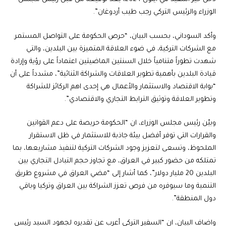
الوزراء والرئيس التركي رجب طيب أردوغان”.
وأكد السوداني، بحسب البيان، “حرص الحكومة على التواصل المستمر
مع الشركات التركية، في ضوء العلاقة المتميزة بين البلدين، والتي
شهدت تطوراً متنامياً خلال السنتين الماضيتين اعتماداً على رؤية وإرادة
قيادة البلدين بأهمية تطوير العلاقات والشراكة الثنائية”، مشدداً على أن
“بوابة الاقتصاد والاستثمار والأعمال هي إحدى اهم الركائز للشراكة
وتطوير العلاقة وتوثيق الترابط التجاري والاقتصادي”.
وبيّن رئيس مجلس الوزراء، ان “الحكومة حريصة على دعم القوانين
والقرارات التي توفر أفضل بيئة جاذبة للاستثمار في ظل الاستقرار
الملحوظ، وتسعى لتعزيز وجود الشركات التركية لتنفيذ مشاريعها، بما
تمتلكه من حضور كبير في العراق، مع تجاوز حجم التبادل التجاري بين
البلدين 20 مليار دولار”، كما أشار إلى “مضي العراق في مشروع طريق
التنمية وما سيوفره من فرص تعزز الشراكة بين العراق وتركيا وباقي
دول المنطقة”.
واضاف البيان، ان “السفير التركي أعرب عن تقديره لجهود السيد رئيس