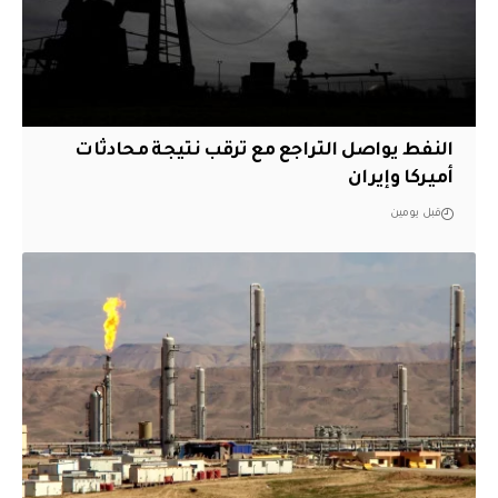
النفط يواصل التراجع مع ترقب نتيجة محادثات
أميركا وإيران
قبل يومين