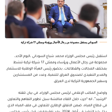
السوداني يستقبل مجموعة من رجال الأعمال ورؤساء وممثلي 17 شركة تركية
استقبل رئيس مجلس الوزراء محمد شياع السوداني ،اليوم الأحد،
مجموعة من رجال الأعمال ورؤساء وممثلي 17 شركة تركية تنشط
بمختلف المجالات والقطاعات، بحضور رئيس الهيأة الوطنية للاستثمار،
والمدير التنفيذي لصندوق العراق للتنمية، وعدد من المستشارين
وسفير الجمهورية التركية لدى العراق.
واوضح المكتب الإعلامي لرئيس مجلس الوزراء، في بيان تلقته
“الرشيد”، انه “جرت خلال اللقاء مناقشة سبل تطوير التفاهم والتعاون
في قطاع المياه، ضمن الاتفاق الإطاري للتعاون في ملف المياه الذي
دخل حيز التنفيذ في أيلول 2024، بعد توقيعه من قبل رئيس مجلس