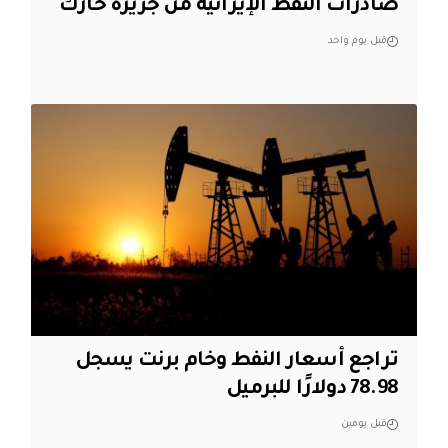
صادرات النفط الإيرانية من جزيرة خارك
قبل يوم واحد
تراجع أسعار النفط وخام برنت يسجل
78.98 دولارًا للبرميل
قبل يومين