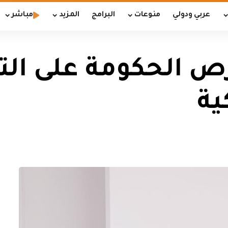
عربي ودولي
منوعات
البرامج
المزيد
مباشر
رص الحكومة على ال
ية