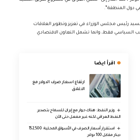
 تجاوز حجم التبادل التجاري بين البلدين 20 مليار دولار”، كما أشار إلى “مضي العراق في مشروع طريق التنمية
قي دول المنطقة”.
السيد رئيس مجلس الوزراء في تعزيز وتطوير العلاقات
لجانب السياسي فقط، وانما تشمل التعاون الاقتصادي
اقرأ ايضا
ارتفاع اسعار صرف الدولار مع
الاغلاق
وزير النفط: هناك حوار مع إيران للسماح بتصدير
النفط العراقي لكنه غير مفعل حتى الآن
استقرار أسعار الصرف في الأسواق المحلية: 152,500
دينار مقابل 100 دولار