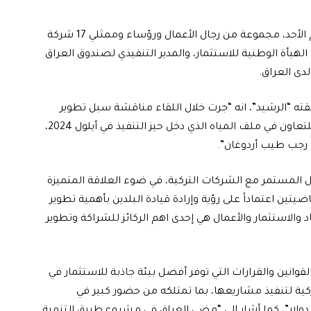
استقبل رئيس مجلس الوزراء محمد شياع السوداني ،اليوم الأحد، مجموعة من رجال الأعمال ورؤساء وممثلي 17 شركة
يأة الوطنية للاستثمار، والمدير التنفيذي لصندوق العراق
دى العراق.
ته “الرشيد”، انه “جرت خلال اللقاء مناقشة سبل تطوير
التفاهم والتعاون في قطاع المياه، ضمن الاتفاق الإطاري للتعاون في ملف المياه الذي دخل حيز التنفيذ في أيلول 2024،
 رجب طيب أردوغان”.
 المستمر مع الشركات التركية، في ضوء العلاقة المتميزة
ضيتين اعتماداً على رؤية وإرادة قيادة البلدين بأهمية تطوير
اد والاستثمار والأعمال هي إحدى اهم الركائز للشراكة وتطوير
وانين والقرارات التي توفر أفضل بيئة جاذبة للاستثمار في
كية لتنفيذ مشاريعها، بما تمتلكه من حضور كبير في