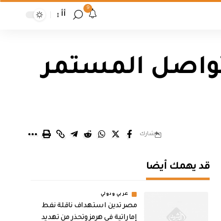
9
أأ
تواصل المستمر
شارك
قد يهمك أيضا
عربي ودولي
مصر تدين استهداف ناقلة نفط
إماراتية في هرمز وتحذر من تهديد