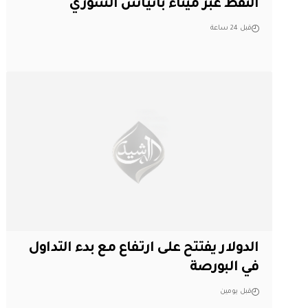
النفط عبر ميناء بانياس السوري
قبل 24 ساعة
الدولار يفتتح على ارتفاع مع بدء التداول
في البورصة
قبل يومين