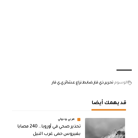
الوسوم
تحرير
ذي قار
ضابط
نزاع عشائري
ي قار
قد يهمك أيضا
عربي ودولي
تحذير صحي في أوروبا.. 240 مصابا
بفيروس حمى غرب النيل