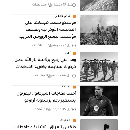
قبل 13 دقيقة
7 مشاهدات
عربي ودولي
موسكو تصعد هجماتها على
العاصمة الأوكرانية وتقصف
مؤسسة تصنع الرؤوس الحربية
قبل 27 دقيقة
7 مشاهدات
أمن
وفد أمني رفيع برئاسة يار الله يصل
كركوك لمتابعة جاهزية القطعات
قبل 44 دقيقة
9 مشاهدات
رياضة
أحدث مفاجآت الميركاتو.. ليفربول
يستعير نجم برشلونة أراوخو
قبل 45 دقيقة
8 مشاهدات
محليات
طقس العراق.. ثلاثينية محافظات