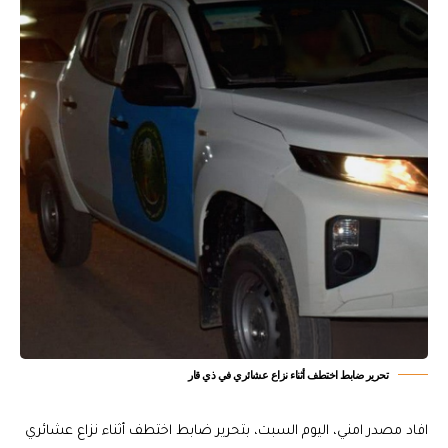
تحرير ضابط اختطف أثناء نزاع عشائري في ذي قار
افاد مصدر امني، اليوم السبت، بتحرير ضابط اختطف أثناء نزاع عشائري