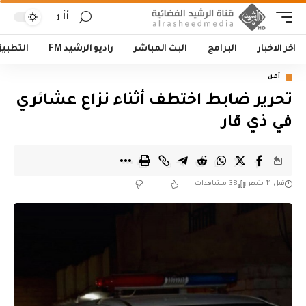
أأ
اخر الاخبار
البرامج
البث المباشر
راديو الرشيد FM
التطبي
أمن
تحرير ضابط اختطف أثناء نزاع عشائري
في ذي قار
قبل 11 شهر
38 مشاهدات