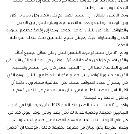
الدين، ولبنان يمر في ظروف دقيقة كم نحتاج فيها إلى حكمة السيد
المغيّب ومواقفه الوطنية".
وذكر الرئيس اللبناني: "إن السيد الصدر لم يكن مجرد رجل دين، بل كان
رمزا للوحدة الوطنية والعدالة الاجتماعية، ومنارة للحوار بين الأديان
والطوائف. لقد آمن بلبنان الواحد الموحد، ودعا إلى إقامة مجتمع يسوده
العدل والمساواة، حيث يعيش جميع اللبنانيين تحت مظلة المواطنة
الحقة".
وتابع: "لا نزال نستذكر قوله الشهير: لبنان وطن نهائي لجميع أبنائه،
والذي أصبح جزءا من مقدمة الميثاق الوطني في تعديلاته التي أقرت في
اتفاق الطائف"، لافتا الى ان " السيد الصدر كان رجل السلام والمحبة،
الذي مد جسور التواصل بين جميع مكونات المجتمع اللبناني، وهو الذي
كان يعتبر أن تعدد الطوائف نعمة، لكن الطائفية نقمة، وردّد دائما أن
أكثر الناس تعصبا للطائفية في لبنان هم أبعدهم عن التدين فهم لا
يدخلون جامعا ولا كنيسة".
واكد ان "تغييب السيد الصدر منذ العام 1978 يبقى جرحا نازفا في قلوب
اللبنانيين جميعا، وقضية عدالة لم تُحل بعد. ونحن نؤكد اليوم، كما في
كل عام، التزامنا الثابت بمتابعة هذه القضية على جميع المستويات،
وعدم التفريط بحق لبنان في معرفة الحقيقة كاملة"، موضحا ان "أفضل