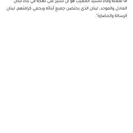
ما نفعله وفاء للسيد المغيّب هو أن نسير على نهجه في بناء لبنان
العادل والموحد، لبنان الذي يحتضن جميع أبنائه ويحمي كرامتهم، لبنان
الرسالة والحضارة".