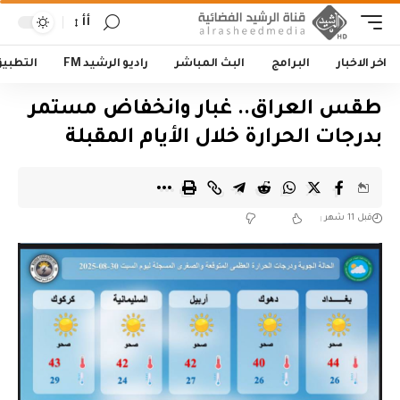
أأ
اخر الاخبار
البرامج
البث المباشر
راديو الرشيد FM
التطبي
طقس العراق.. غبار وانخفاض مستمر
بدرجات الحرارة خلال الأيام المقبلة
قبل 11 شهر