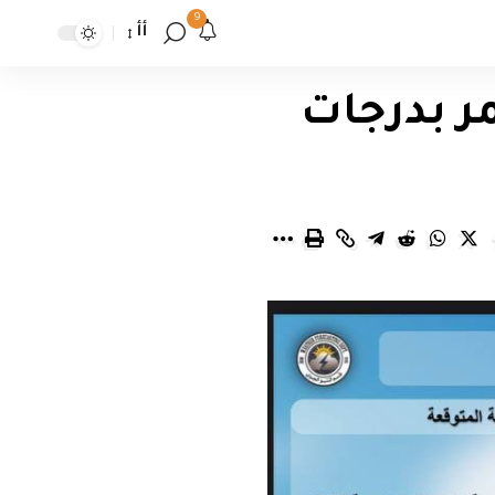
9
أأ
ر بدرجات