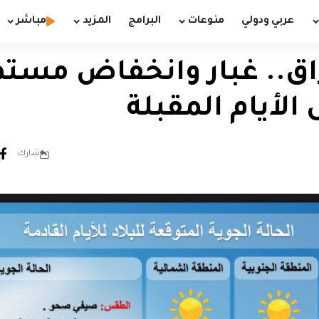
عربي ودولي
منوعات
البرامج
المزيد
مباشر
.. غبار وانخفاض مستم
 الأيام المقبلة
شارك