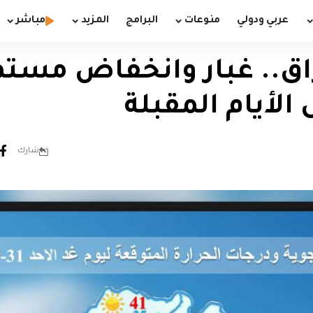
عربي ودولي
منوعات
البرامج
المزيد
مباشر
.. غبار وانخفاض مستم
 الأيام المقبلة
شارك