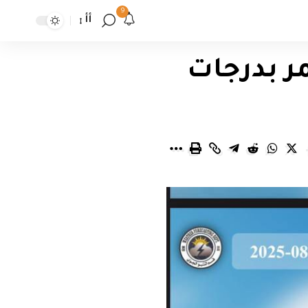
9
أأ
ر بدرجات