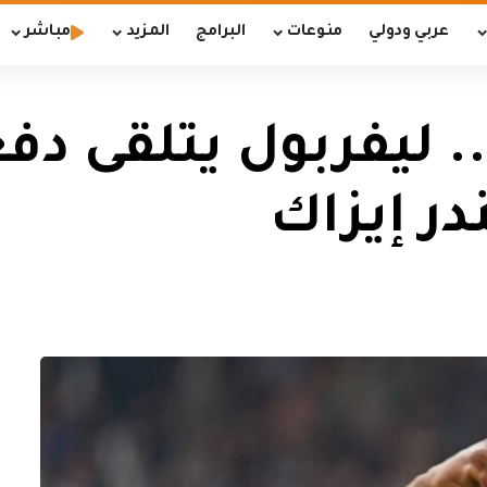
عربي ودولي
منوعات
البرامج
المزيد
مباشر
. ليفربول يتلقى دفع
در إيزاك