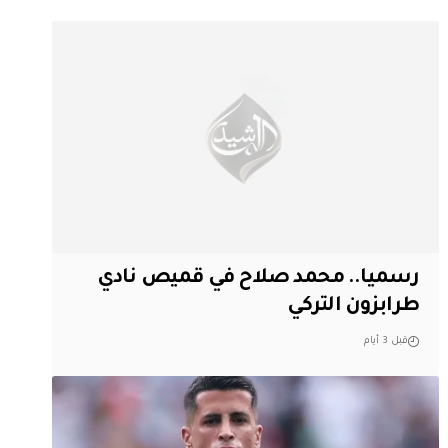
رسميا.. محمد صلاح في قميص نادي
طرابزون التركي
قبل 3 أيام