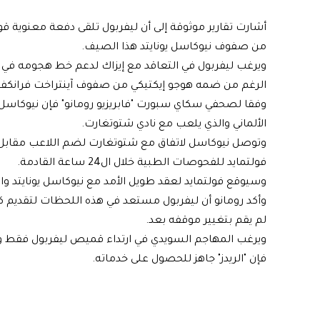
أشارت تقارير موثوقة إلى أن ليفربول تلقى دفعة معنوية ق
من صفوف نيوكاسل يونايتد هذا الصيف.
ويرغب ليفربول في التعاقد مع إيزاك لدعم خط هجومه في ا
الرغم من ضمه هوجو إيكتيكي من صفوف آينتراخت فرانكفو
وفقا لصحفي سكاي سبورت "فابريزيو رومانو" فإن نيوكاسل ي
الألماني والذي يلعب مع نادي شتوتغارت.
فولتمايد للفحوصات الطبية خلال ال24 ساعة القادمة.
وسيوقع فولتمايد لعقد طويل الأمد مع نيوكاسل يونايتد والذ
وأكد رومانو أن ليفربول مستعد في هذه اللحظات لتقديم ك
لم يقم بتغيير موقفه بعد.
ويرغب المهاجم السويدي في ارتداء قميص ليفربول فقط وفي 
فإن "الريدز" جاهز للحصول على خدماته.