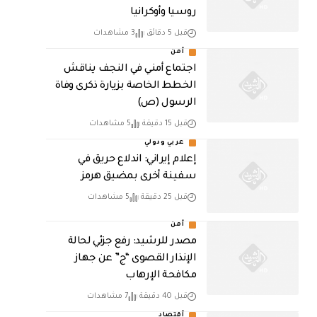
روسيا وأوكرانيا
قبل 5 دقائق
3 مشاهدات
أمن
اجتماع أمني في النجف يناقش
الخطط الخاصة بزيارة ذكرى وفاة
الرسول (ص)
قبل 15 دقيقة
5 مشاهدات
عربي ودولي
إعلام إيراني: اندلاع حريق في
سفينة أخرى بمضيق هرمز
قبل 25 دقيقة
5 مشاهدات
أمن
مصدر للرشيد: رفع جزئي لحالة
الإنذار القصوى “ج” عن جهاز
مكافحة الإرهاب
قبل 40 دقيقة
7 مشاهدات
أقتصاد