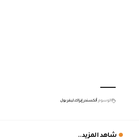
الوسوم
ألكسندر إيزاك
ليفربول
شاهد المزيد..