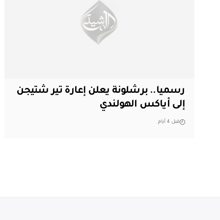
رسميا.. برشلونة يعلن إعارة تير شتيجن
إلى أياكس الهولندي
قبل 4 أيام