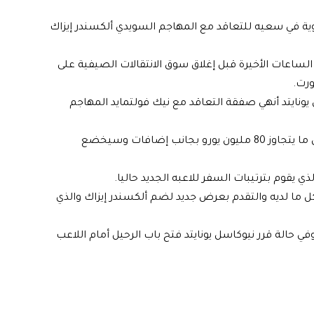
وية في سعيه للتعاقد مع المهاجم السويدي ألكسندر إيزاك
لساعات الأخيرة قبل إغلاق سوق الانتقالات الصيفية على
رت.
ونايتد أنهي صفقة التعاقد مع نيك فولتمايد المهاجم
وتوصل نيوكاسل لاتفاق مع شتوتغارت لضم اللاعب مقابل ما يتجاوز 80 مليون يورو بجانب إضافات وسيخضع
ي يقوم بترتيبات السفر للاعبه الجديد حاليا.
ل ما لديه والتقدم بعرض جديد لضم ألكسندر إيزاك والذي
حالة قرر نيوكاسل يونايتد فتح باب الرحيل أمام اللاعب