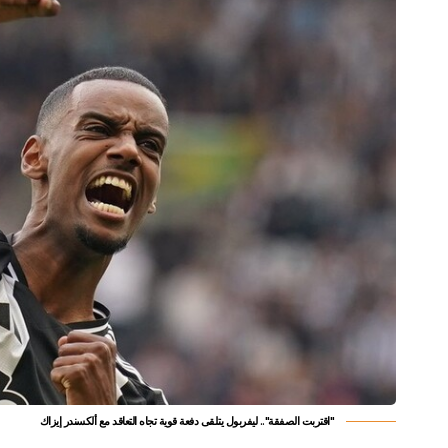
"اقتربت الصفقة".. ليفربول يتلقى دفعة قوية تجاه التعاقد مع ألكسندر إيزاك