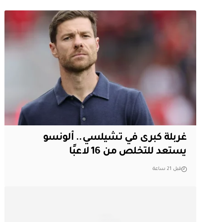
غربلة كبرى في تشيلسي.. ألونسو
يستعد للتخلص من 16 لاعبًا
قبل 21 ساعة