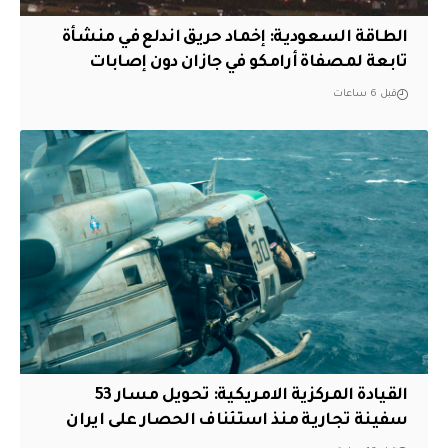
‏الطاقة السعودية: إخماد حريق اندلع في منشأة
تابعة لمصفاة أرامكو في جازان دون إصابات
قبل 6 ساعات
القيادة المركزية الامريكية: تحويل مسار 53
سفينة تجارية منذ استئناف الحصار على ايران