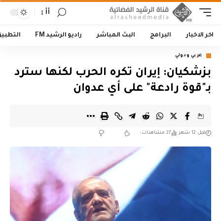
أأ
اخر الاخبار
البرامج
البث المباشر
راديو الرشيد FM
التطبي
عربي ودولي
بزشكيان: إيران تكره الحرب لكنها سترد
بـ"قوة رادعة" على أي عدوان
قبل 12 شهر
27 مشاهدات