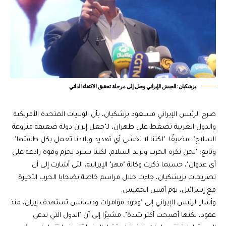
بزشكيان: الجيش الإيراني وصل إلى مرحلة تحقيق الاكتفاء الذاتي
صرح الرئيس الإيراني مسعود بزشكيان، بأن الولايات المتحدة الأمريكية
والدول الغربية تضغط على طهران، لـ"جعل إيران دولة ضعيفة منزوعة
السلاح"، مضيفًا: "لكننا لا نخشى أي تهديد وبلادنا تعمل بكل طاقتها".
وتابع: "نحن نكره الحرب ونريد السلام، لكننا سنرد بحزم وقوة رادعة على
أي عدوان"، حسبما ذكرت وكالة "مهر" الإيرانية، التي أشارت إلى أن
تصريحات بزيشكيان، جاءت خلال مراسم خاصة بضحايا الحرب الأخيرة
مع إسرائيل، يوم أمس الخميس.
وأشار الرئيس الإيراني إلى "وجود مؤامرات ودسائس تستهدف إيران، منذ
عقود، لكنها أصبحت أكثر شدة"، مشيرًا إلى أن "الدول التي تدعي