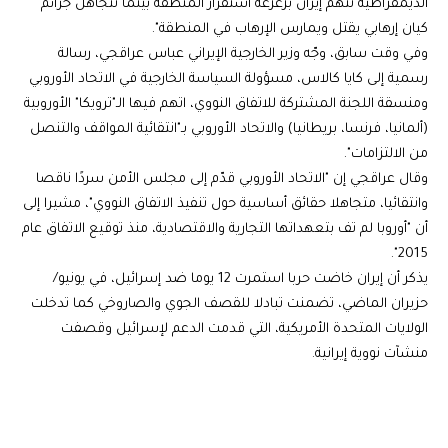
الديمقراطية تتهم إيران بزعزعة استقرار المنطقة بينما تتجاهل جرائم
كيان إرهابي يقتل ويمارس الإرهاب في المنطقة".
وفي وقت سابق، وجّه وزير الخارجية الإيراني عباس عراقجي، رسالة
رسمية إلى كايا كالاس، مسؤولة السياسة الخارجية في الاتحاد الأوروبي
ومنسقة اللجنة المشتركة للاتفاق النووي، اتهم فيها الـ"ترويكا" الأوروبية
(ألمانيا، فرنسا، بريطانيا) والاتحاد الأوروبي بـ"انتقائية المواقف والتنصل
من الالتزامات".
وقال عراقجي إن "الاتحاد الأوروبي قدّم إلى مجلس الأمن سردًا ناقصا
وانتقائيا، متجاهلا حقائق أساسية حول تنفيذ الاتفاق النووي"، مشيرا إلى
أن "أوروبا لم تف بتعهداتها التجارية والاقتصادية، منذ توقيع الاتفاق عام
2015".
يذكر أن إيران خاضت حربا استمرت 12 يوما ضد إسرائيل، في يونيو/
حزيران الماضي، تضمنت تبادلا للقصف الجوي والصاروخي كما تدخلت
الولايات المتحدة الأمريكية، التي قدمت الدعم لإسرائيل وقصفت
منشآت نووية إيرانية.