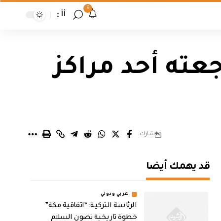
9
أأ
عته أحد مراكز
شارك
قد يهمك أيضا
عربي ودولي
الرئاسة التركية: “اتفاقية مكة”
خطوة تاريخية تصون السلام