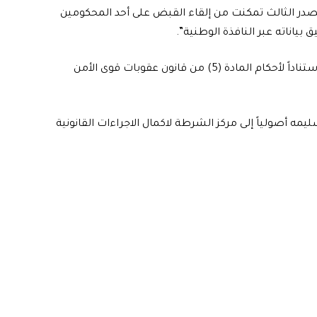
الصدر الثالث تمكنت من إلقاء القبض على أحد المحكومين
 بياناته عبر النافذة الوطنية”.
واضاف، أن “المطلوب محكوم غيابياً لمدة خمس سنوات استناداً لأحكام المادة (5) من قانون عقوبات قوى الأمن
تسليمه أصولياً إلى مركز الشرطة لاكمال الاجراءات القانونية