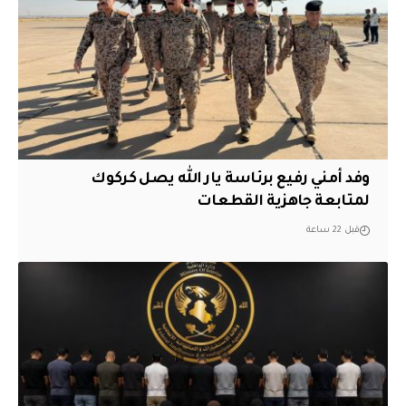
وفد أمني رفيع برئاسة يار الله يصل كركوك
لمتابعة جاهزية القطعات
قبل 22 ساعة