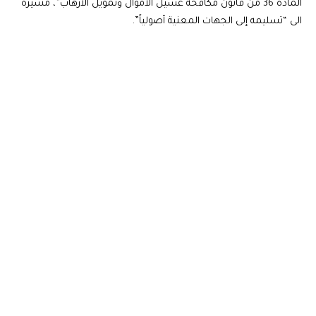
المادة 36 من قانون مكافحة غسيل الأموال وتمويل الأرهاب”، مشيرة
الى “تسليمه إلى الجهات المعنية أصولياً”.