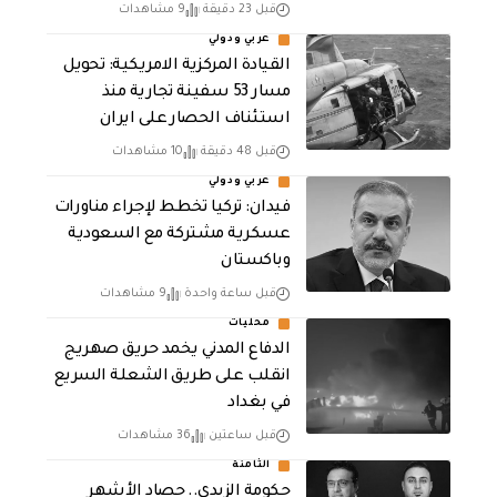
قبل 23 دقيقة
9 مشاهدات
عربي ودولي
القيادة المركزية الامريكية: تحويل
مسار 53 سفينة تجارية منذ
استئناف الحصار على ايران
قبل 48 دقيقة
10 مشاهدات
عربي ودولي
فيدان: تركيا تخطط لإجراء مناورات
عسكرية مشتركة مع السعودية
وباكستان
قبل ساعة واحدة
9 مشاهدات
محليات
الدفاع المدني يخمد حريق صهريج
انقلب على طريق الشعلة السريع
في بغداد
قبل ساعتين
36 مشاهدات
الثامنة
حكومة الزيدي.. حصاد الأشهر