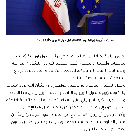
محادثات أوروبية إيرانية يوم الثلاثاء المقبل حول النووي و"آلية الزناد"
أجرى وزراء خارجية إيران، عباس عراقجي، وثلاث دول أوروبية (فرنسا
وبريطانيا وألمانيا) والممثل الأعلى للاتحاد الأوروبي للشؤون الخارجية
والسياسة الأمنية المشتركة، الجمعة، مكالمة هاتفية حسب موقع
المتحدث باسم الخارجية الإيرانية.
وخلال الاتصال الهاتفي، تم توضيح مواقف إيران بشأن آلية الزناد "سناب
باك" ومسؤولية الدول الأوروبية الثلاث والاتحاد الأوروبي في هذا الصدد.
وشدد وزير الخارجية الإيراني على انعدام الأهلية القانونية والأخلاقية لهذه
الدول للجوء إلى هذه الآلية، محذّراً من تبعات مثل هذا الإجراء.
وأكد عراقجي أن إيران، كما تدافع عن نفسها بقوة، لم تتخلَّ يوماً عن
مسار الدبلوماسية، وأنها مستعدة لأي حل دبلوماسي يضمن حقوق
ومصالح الشعب الإيراني.