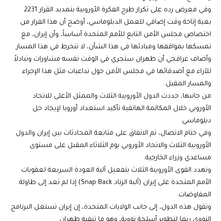
وفي معرض رده على تكرار طرح الفكرة الأوروبية بتمديد القرار 2231
بغية إتاحة وقت إضافي للعمل الدبلوماسي، أوضح أن هذا القرار من
اختصاص مجلس الأمن التابع للأمم المتحدة أساساً، وأن إيران، مع
تمسكها بمواقفها ومبادئها في هذا الشأن، لا تنخرط في هذا المسار.
وأضاف عراقجي أن طهران ستجري في الوقت نفسه مشاورات وتبادلاً
للآراء مع أصدقائها في مجلس الأمن حول تداعيات مثل هذا الإجراء
والمسار المقبل.
من جانبها، جددت الدول الأوروبية الثلاث والممثل الأعلى للاتحاد
الأوروبي خلال المكالمة الهاتفية تأكيد استعداد أوروبا لإيجاد حل
دبلوماسي.
وفي ختام الاتصال، تم الاتفاق على متابعة المحادثات بين إيران والدول
الأوروبية الثلاث والاتحاد الأوروبي يوم الثلاثاء المقبل على مستوى
مساعدي وزراء الخارجية.
وتهدد القوى الأوروبية الثلاث بتفعيل آلية العودة السريعة لعقوبات
الأمم المتحدة على إيران (آلية الزناد Snap Back) إذا لم تعد إلى طاولة
المفاوضات.
وتقول هذه الدول، إلى جانب الولايات المتحدة، إن إيران تستغل البرنامج
النووي ربما لتطوير أسلحة نووية، وهو ما تنفيه طهران.