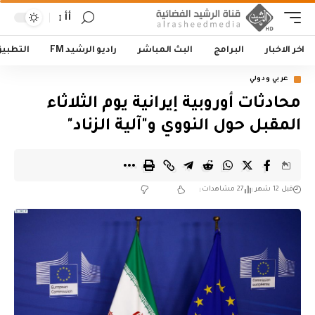
أأ
اخر الاخبار
البرامج
البث المباشر
راديو الرشيد FM
التطبي
عربي ودولي
محادثات أوروبية إيرانية يوم الثلاثاء
المقبل حول النووي و"آلية الزناد"
قبل 12 شهر
27 مشاهدات