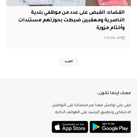
القضاء: القبض على عدد من موظفي بلدية
الناصرية ومعقبين ضبطت بحوزتهم مستندات
وأختام مزورة
قبل يوم واحد
المزيد
معك اينما تكون..
ابقى على تواصل معنا عبر منصاتنا على التواصل
الاجتماعي وتطبيق الرشيد على الهواتف الذكية.