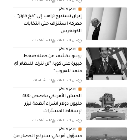
قبل 8 ساعات
13 مشاهدات
عربي ودولي
إيران تستدرج ترامب إلى “فخ كارتر”..
معركة استنزاف حتى انتخابات
الكونغرس
قبل 8 ساعات
13 مشاهدات
عربي ودولي
روبيو يكشف عن حملة ضغط
كبيرة على كوبا: “لن نترك للنظام أي
منفذ للهروب”
قبل 9 ساعات
11 مشاهدات
عربي ودولي
الجيش الأمريكي يخصص 400
مليون دولار لشراء أنظمة ليزر
لإسقاط المسيّرات
قبل 9 ساعات
12 مشاهدات
عربي ودولي
مسؤول أمريكي: سنرفع الحصار عن