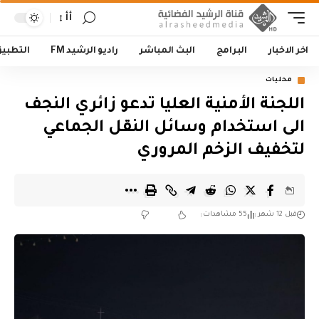
أأ
اخر الاخبار
البرامج
البث المباشر
راديو الرشيد FM
التطبي
محليات
اللجنة الأمنية العليا تدعو زائري النجف
الى استخدام وسائل النقل الجماعي
لتخفيف الزخم المروري
قبل 12 شهر
55 مشاهدات