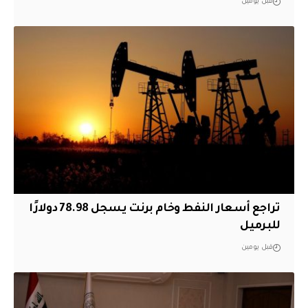
قبل يومين
تراجع أسعار النفط وخام برنت يسجل 78.98 دولارًا
للبرميل
قبل يومين