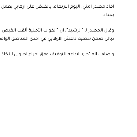
افاد مصدر امني، اليوم الاربعاء، بالقبض على ارهابي يعم
بغداد.
وقال المصدر لـ “الرشيد”، ان “القوات الأمنية ألقت القبض
ديالى ضمن تنظيم داعش الارهابي في احدى المناطق الواق
واضاف، انه “جرى ايداعه التوقيف وفق اجراء اصولي لاتخاذ ال