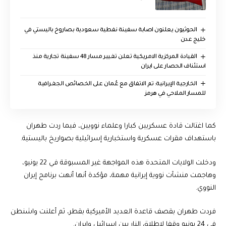
الحوثيون يعلنون اصابة سفينة نفطية سعودية بصاروخ باليستي في
خليج عدن
القيادة المركزية الامريكية تعلن تغيير مسار 48 سفينة تجارية منذ
استئناف الحصار على ايران
‏الخارجية الإيرانية: تم الاتفاق مع عُمان على الخصائص الجغرافية
للمسار الملاحي في هرمز
كما اغتالت قادة عسكريين كبارا وعلماء نوويين، فيما ردت طهران
باستهداف مقرات عسكرية واستخبارية إسرائيلية بصواريخ باليستية.
ودخلت الولايات المتحدة هذه المواجهة غير المسبوقة في 22 يونيو،
وهاجمت منشآت نووية إيرانية مهمة، مؤكدة أنها أنهت برنامج إيران
النووي.
فردت طهران بقصف قاعدة العديد الأميركية بقطر، ثم أعلنت واشنطن
في 24 يونيو وقفا لإطلاق النار بين إسرائيل وإيران.