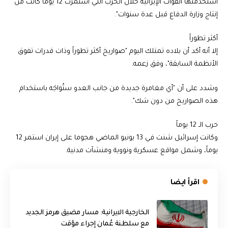
استخدمتها القوات الإيرانية خلال الحرب التي استمرت 12 يوماً كانت من
إنتاج وزارة الدفاع قبل عدة سنوات".
أكثر تطوراً
إلا أنه أكد أن بلاده تمتلك اليوم "صواريخ أكثر تطوراً وذات قدرات تفوق
الأنظمة السابقة"، وفق زعمه.
وشدد على أن "أي مغامرة جديدة من جانب العدو ستُواجَه باستخدام
هذه الصواريخ من دون شك".
حرب الـ 12 يوماً
وكانت إسرائيل شنت في 13 يونيو الماضي هجوما على إيران استمر 12
يوماً، وشمل مواقع عسكرية ونووية ومنشآت مدنية.
اقرأ ايضا
الخارجية الايرانية: مسار مضيق هرمز الجديد
مع سلطنة عُمان إجراء مؤقت