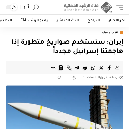
أأ
اخر الاخبار
البرامج
البث المباشر
راديو الرشيد FM
التطبي
عربي ودولي
إيران: سنستخدم صواريخ متطورة إذا
هاجمتنا إسرائيل مجدداً
قبل 12 شهر
31 مشاهدات