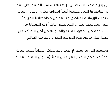
 على إجرام عصابات داعش الإرهابية تستمر بالظهور حتى بعد
 عناصرها الذين جسدوا أسوأ انحراف فكري، وعدوان شاذ،
يمات الإرهابية لمناطق واسعة في محافظاتنا العزيزة”.
فة) بمحافظة نينوى، الذي يضم رفات آلاف الضحايا من
ا ستدعم كل الجهود الفنية والقانونية من أجل التعرّف على
لعمل على توثيق هذه الجريمة النكراء وتعريف العالم
الوحشية التي مارسها الإرهاب وقد مثلت امتداداً للممارسات
أكد أيضاً حجم انتصار العراقيين المشرّف، وأن الدماء الغالية