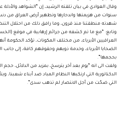
وقال العوادي في بيان تلقته الرشيد، إن “الشواهد والأدلة
سنوات من هزيمتها واندحارها وتطهير أرض العراق من دنس
شهدته منطقتنا منذ قرون، وما رافق ذلك من احتلال التنظ
وتابع: “مع ما تم كشفه من جرائم إرهابية في موقع (الخس
العراقيين الأبرياء، من مختلف المكونات، تؤكد الحكومة أنه
الضحايا الأبرياء، وخدمة ذويهم وحقوقهم كافة، إلى جانب ا
بحجمها”.
ولفت الى انه “يوم بعد آخر يترسخ، بمزيد من الدلائل، حجم 
الدكتاتورية التي ارتكبها النظام المباد ضد أبناء شعبنا، ويت
التي ضحّت من أجل الانتصار لم تذهب سدى”.