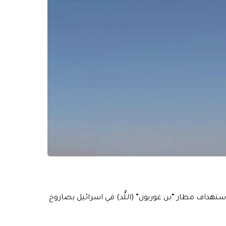
 استهداف مطار “بن غوريون” (اللُّد) في اسرائيل بصاروخ