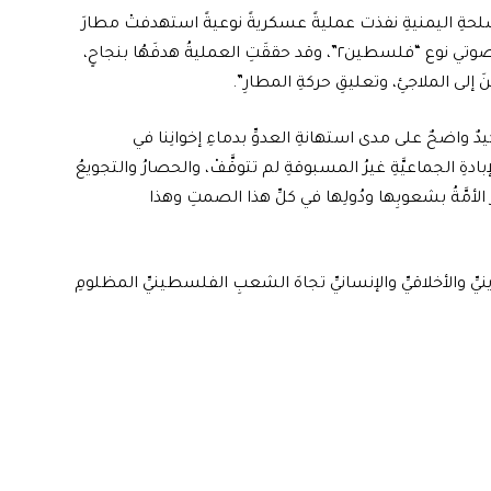
مسلحةِ اليمنيةِ نفذت عمليةً عسكريةً نوعيةً استهدفتْ مطارَ
اللُّدِ في منطقةِ يافا المحتلةِ وذلك بصاروخٍ باليستيٍّ فرط صوتي نوع “فلسطين٢”، وقد حققَتِ العمليةُ هدفَهُا بنجاحٍ،
لى الملاجئِ، وتعليقِ حركةِ المطارِ”.
 تأكيدٌ واضحٌ على مدى استهانةِ العدوِّ بدماءِ إخوانِنا في
ةِ الجماعيَّةِ غيرُ المسبوقةِ لم تتوقَّفْ، والحصارُ والتجويعُ
الأمَّةُ بشعوبِها ودُولِها في كلِّ هذا الصمتِ وهذا
يِّ والأخلاقيِّ والإنسانيِّ تجاهَ الشعبِ الفلسطينيِّ المظلومِ