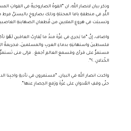
وذكر بيان لانصار الله، ان “القوةُ الصاروخيةُ في القواتِ ال
وتسببَت في هروعِ الملايينِ من قُطعانِ الصهاينةِ الغاصبينَ إ
واضاف، إنَّ “ما يَجري في غزَّةَ منذُ ما يُقارِبُ العامَينِ لَهُوَ
فلسطينَ واستهانتِهِ بدماءِ العربِ والمسلمينَ، فجريمةُ الإباد
مستمرٌّ على مَرأى ومَسمعِ العالمِ أجمعَ.. فإلى متى تَستمرُّ 
الخُذلانِ..؟”.
واكدت انصار الله في البيان، “مستمرون في تأديةِ واجبِنا الدين
حتّى وقفِ العُدوانِ على غزَّةَ ورَفعِ الحِصارِ عنها”.