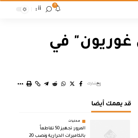
9
أأ
غوريون" في
شارك
قد يهمك أيضا
محليات
المرور: تجهيز 50 تقاطعاً
بالكاميرات الحرارية ونصب 20