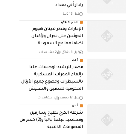
راداراً في بغداد
قبل 18 ثانية
عربي ودولي
الإمارات وقطر تدينان هجوم
الحوثيين على نجران وتؤكدان
تضامنهما مع السعودية
قبل 6 دقائق
2 مشاهدات
أمن
مصدر للرشيد: توجيهات عليا
بإلغاء الممرات العسكرية
بالسيطرات وخضوع جميع الأرتال
الحكومية للتدقيق والتفتيش
قبل 12 دقيقة
5 مشاهدات
أمن
شرطة الكرخ تطيح بسارقين
وتستعيد مبلغاً مالياً و(2) كغم من
المصوغات الذهبية