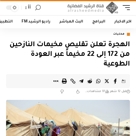
أأ
اخر الاخبار
البرامج
البث المباشر
راديو الرشيد FM
التطبي
محليات
الهجرة تعلن تقليص مخيمات النازحين
من 172 إلى 22 مخيماً عبر العودة
الطوعية
قبل 12 شهر
91 مشاهدات