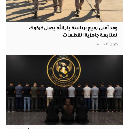
وفد أمني رفيع برئاسة يار الله يصل كركوك
لمتابعة جاهزية القطعات
قبل 13 ساعة