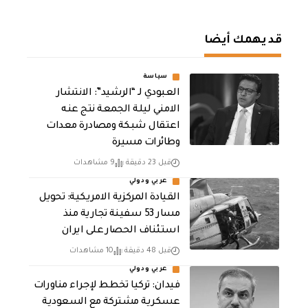
قد يهمك أيضا
سياسة
العبودي لـ “الرشيد”: الانتشار
الامني ليلة الجمعة نتج عنه
اعتقال شبكة ومصادرة معدات
وطائرات مسيرة
قبل 23 دقيقة
9 مشاهدات
عربي ودولي
القيادة المركزية الامريكية: تحويل
مسار 53 سفينة تجارية منذ
استئناف الحصار على ايران
قبل 48 دقيقة
10 مشاهدات
عربي ودولي
فيدان: تركيا تخطط لإجراء مناورات
عسكرية مشتركة مع السعودية