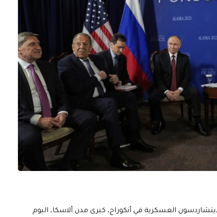
ديتشاردسون العسكرية في أنكوراج، كبرى مدن ألاسكا، اليوم