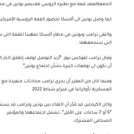
الجمعةلعقد قمة مع نظيره الروسي فلاديمير بوتين في محاول
كما وصل بوتين الى ألاسكا لحضور القمة الروسية الأمريكية
والتقى ترامب وبوتين في مطار ألاسكا تمهيدا للقمة التي
التي ستجمعهما.
وقال ترامب لفوكس نيوز: “أريد التوصل لوقف إطلاق النار اليو
أن تكون لي توقعات كثيرة بشأن اجتماع بوتين”.
وفيما كان من المقرر أن يجري ترامب محادثات منفردة مع بوتي
العسكرية بأوكرانيا في فبراير شباط 2022.
وكان الكرملين قد قدّر أن اللقاء بين بوتين وترامب قد يستم
“6 أو 7 ساعات على الأقل”، تشمل اجتماعهما والمؤتمر
الصحافي المشترك.