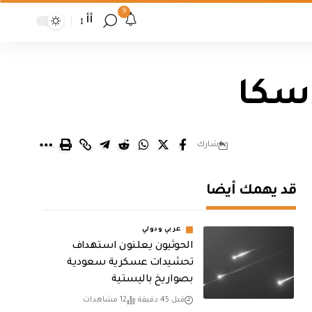
9
أأ
اسكا
شارك
قد يهمك أيضا
عربي ودولي
الحوثيون يعلنون استهداف
تحشيدات عسكرية سعودية
بصواريخ باليستية
قبل 45 دقيقة
12 مشاهدات