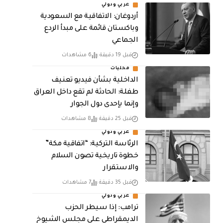
عربي ودولي
أردوغان: الاتفاقية مع السعودية
وباكستان قائمة على مبدأ الردع
الجماعي
قبل 19 دقيقة
6 مشاهدات
محليات
الداخلية بشأن فيديو تعنيف
طفلة: الحادثة لم تقع داخل العراق
وإنما بإحدى دول الجوار
قبل 25 دقيقة
8 مشاهدات
عربي ودولي
الرئاسة التركية: “اتفاقية مكة”
خطوة تاريخية تصون السلام
والاستقرار
قبل 35 دقيقة
7 مشاهدات
عربي ودولي
ترامب: إذا سيطر الحزب
الديمقراطي على مجلس الشيوخ