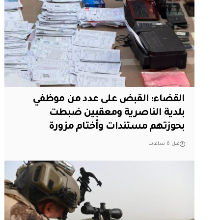
القضاء: القبض على عدد من موظفي
بلدية الناصرية ومعقبين ضبطت
بحوزتهم مستندات وأختام مزورة
قبل 6 ساعات