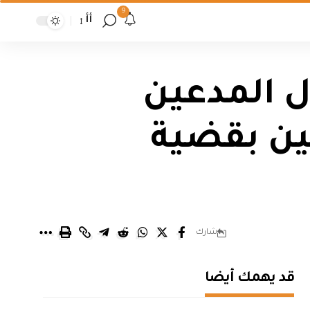
9
أأ
ل المدعين
ين بقضية
شارك
قد يهمك أيضا