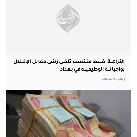
النزاهــة: ضبط منتسب تلقــى رشى مقابل الإخــلال
بواجباتــه الوظيفيــة في بغداد
قبل 6 ساعات