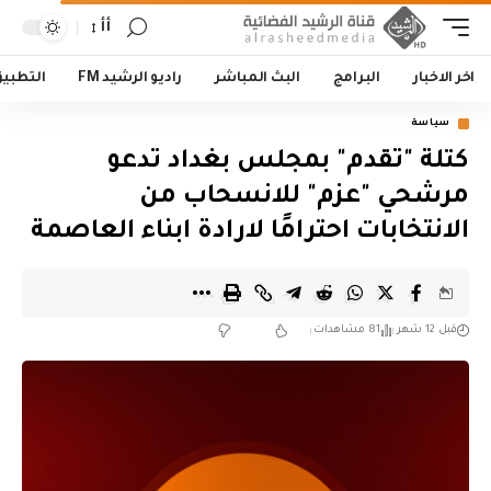
أأ
اخر الاخبار
البرامج
البث المباشر
راديو الرشيد FM
التطبي
سياسة
كتلة "تقدم" بمجلس بغداد تدعو
مرشحي "عزم" للانسحاب من
الانتخابات احترامًا لارادة ابناء العاصمة
قبل 12 شهر
81 مشاهدات