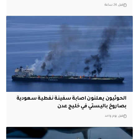
قبل 24 ساعة
الحوثيون يعلنون اصابة سفينة نفطية سعودية
بصاروخ باليستي في خليج عدن
قبل يوم واحد