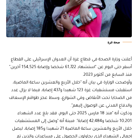
صحة غزة
أعلنت وزارة الصحة في قطاع غزة أن العدوان الإسرائيلي على القطاع
أسفر حتى اليوم عن "استشهاد 61,722 شخصا وإصابة 154,525 آخرين"
منذ السابع من أكتوبر 2023.
وأوضحت الوزارة في بيان أنه "خلال الأربع والعشرين ساعة الماضية،
استقبلت مستشفيات غزة 123 شهيدا و437 إصابة، فيما لا يزال عدد
من الضحايا تحت الأنقاض وفي الشوارع، وسط عجز طواقم الإسعاف
والدفاع المدني عن الوصول إليهم".
وذكرت أنه "منذ 18 مارس 2025 حتى اليوم، فقد بلغ عدد الشهداء
10,201 شخصا و42,484 إصابة". مبينة أنه "وصل إلى المستشفيات
خلال الأربع والعشرين ساعة الماضية 21 شهيدا و185 إصابة، ليصل
إجمالي الشهداء الذي يحاولون الحصول على مساعدات والذين تم