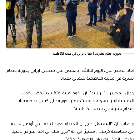
بحوزته عظام بشرية.. اعتقال ايراني في مدينة الكاظمية
افاد مصدر امني، اليوم الثلاثاء، بالقبض على شخص ايراني بحوزته عظام
بشرية في مدينة الكاظمية شمالي بغداد.
وقال المصدر لـ “الرشيد”، ان “قوة امنية اعتقلت شخصًا يحمل
الجنسية الايرانية، وبعد تفتيشه عثر بحوزته على كيس بداخله بقايا
عظام بشرية في مدينة الكاظمية”.
واضاف، ان “المعتقل ادعى ان العظام تعود لجده الذي أوصى بدفنه
في محافظة كربلاء”، مشيرًا الى انه “جرى نقله الى احد المراكز الامنية
لغرض اتخاذ الاجراءات الاصولية بحقه”.