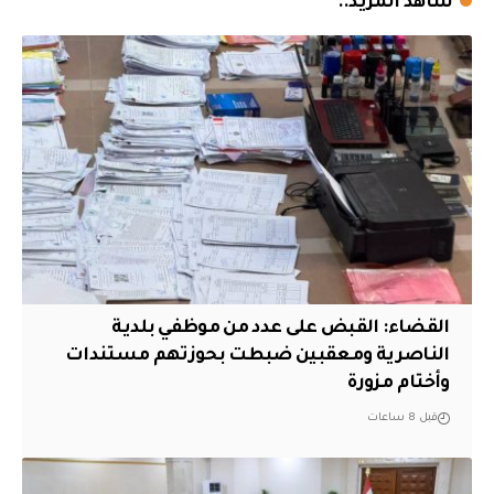
شاهد المزيد..
القضاء: القبض على عدد من موظفي بلدية
الناصرية ومعقبين ضبطت بحوزتهم مستندات
وأختام مزورة
قبل 8 ساعات