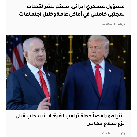
مسؤول عسكري إيراني: سيتم نشر لقطات
لمجتبى خامنئي في أماكن عامة وخلال اجتماعات
قبل 4 ساعات
نتنياهو رافضاً خطة ترامب لغزة: لا انسحاب قبل
نزع سلاح حماس
قبل 5 ساعات