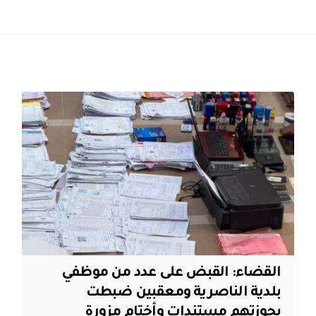
القضاء: القبض على عدد من موظفي
بلدية الناصرية ومعقبين ضبطت
بحوزتهم مستندات وأختام مزورة