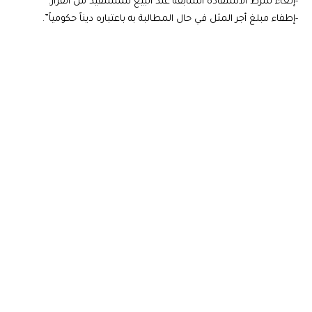
-إلغاء شرط الاستفادة السابقة عند البيع للمستفيد من القرار.
-إطفاء مبلغ أجر المثل في حال المطالبة به باعتباره ديناً حكومياً”.